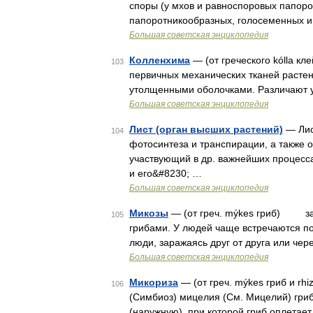
споры (у мхов и равноспоровых папоро
папоротникообразных, голосеменных и
Большая советская энциклопедия
Колленхима
— (от греческого kólla к
103
первичных механических тканей расте
утолщенными оболочками. Различают у
Большая советская энциклопедия
Лист (орган высших растений)
— Лис
104
фотосинтеза и транспирации, а также
участвующий в др. важнейших процесс
и его&#8230; …
Большая советская энциклопедия
Микозы
— (от греч. mýkes гриб) за
105
грибами. У людей чаще встречаются п
люди, заражаясь друг от друга или че
Большая советская энциклопедия
Микориза
— (от греч. mýkes гриб и r
106
(Симбиоз) мицелия (См. Мицелий) гри
(наружную), при которой гриб оплетае