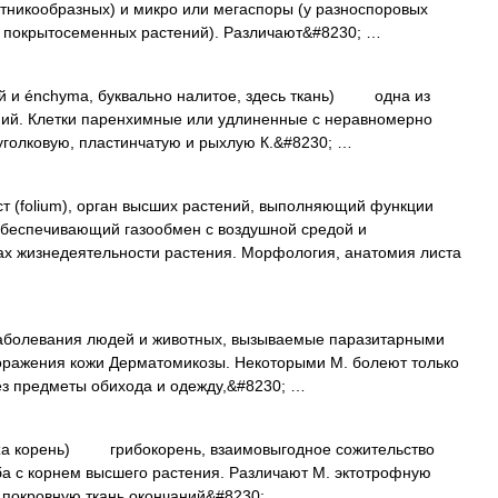
тникообразных) и микро или мегаспоры (у разноспоровых
 покрытосеменных растений). Различают&#8230; …
лей и énchyma, буквально налитое, здесь ткань) одна из
ний. Клетки паренхимные или удлиненные с неравномерно
голковую, пластинчатую и рыхлую К.&#8230; …
т (folium), орган высших растений, выполняющий функции
 обеспечивающий газообмен с воздушной средой и
ах жизнедеятельности растения. Морфология, анатомия листа
болевания людей и животных, вызываемые паразитарными
оражения кожи Дерматомикозы. Некоторыми М. болеют только
рез предметы обихода и одежду,&#8230; …
hiza корень) грибокорень, взаимовыгодное сожительство
ба с корнем высшего растения. Различают М. эктотрофную
т покровную ткань окончаний&#8230; …