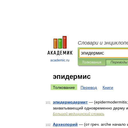
Словари и энциклоп
academic.ru
Толкования
Переводы
эпидермис
Толкование
Перевод
Книги
эпидермодермит
— (epidermodermitis
101
захватывающий одновременно дерму 
Большой медицинский словарь
Археспорий
— (от греч. arche начало
102