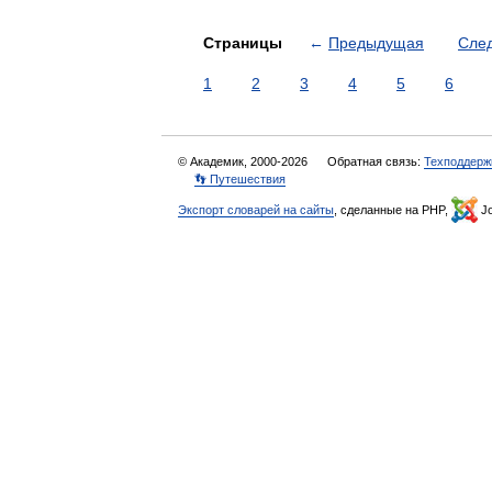
Страницы
←
Предыдущая
Сле
1
2
3
4
5
6
© Академик, 2000-2026
Обратная связь:
Техподдерж
👣 Путешествия
Экспорт словарей на сайты
, сделанные на PHP,
Jo