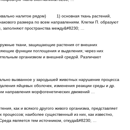
буквально налитое рядом) 1) основная ткань растений,
инакового размера по всем направлениям. Клетки П. образуют
я, заполняют пространства между&#8230; …
ные ткани, защищающие растения от внешних
няющие функции поглощения и выделения; через них
ительным организмом и внешней средой. Различают
о вызванное у зародышей животных нарушение процесса
удаления яйцевых оболочек, изменения реакции среды и др.
ении направления морфогенетических движений …
, как и всякого другого живого организма, представляет
 процессов; наиболее существенный из них, как известно,
Среда является тем источником, откуда&#8230; …