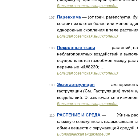
Большая советская энциклопедия
Паренхима
— (от греч. parénchyma, 
107
состоит из клеток более или менее од
однородные скопления в теле растени
Большая советская энциклопедия
Покровные ткани
— растений, наруж
108
неблагоприятных воздействий и выпол
осуществляется газообмен между раст
первичные и&#8230; …
Большая советская энциклопедия
Экзогаструляция
— экспериментальн
109
гаструляции (См. Гаструляция) путём 
воздействий. Э. заключается в измен
Большая советская энциклопедия
РАСТЕНИЕ И СРЕДА
— Жизнь растения
110
сложную совокупность взаимосвязанных
обмен веществ с окружающей средой. 
Биологическая энциклопедия