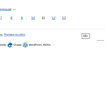
дующая
→
7
8
9
10
11
12
13
ка
,
Реклама на сайте
18+
omla,
Drupal,
WordPress, MODx.