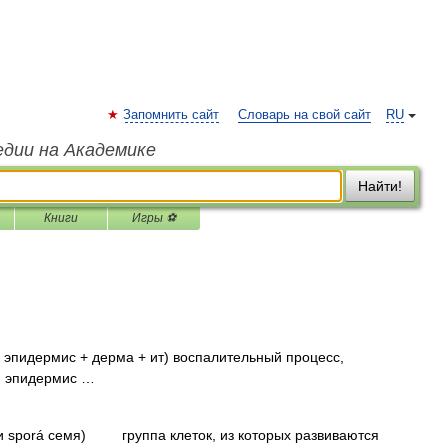
Запомнить сайт
Словарь на свой сайт
RU
едии на Академике
Найти!
Книги
Игры ⚽
; эпидермис + дерма + ит) воспалительный процесс,
и эпидермис …
 и sporá семя) группа клеток, из которых развиваются